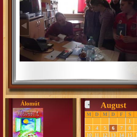
Álomút
August
«
M
D
M
D
F
S
1
3
4
5
6
7
8
10
11
12
13
14
15