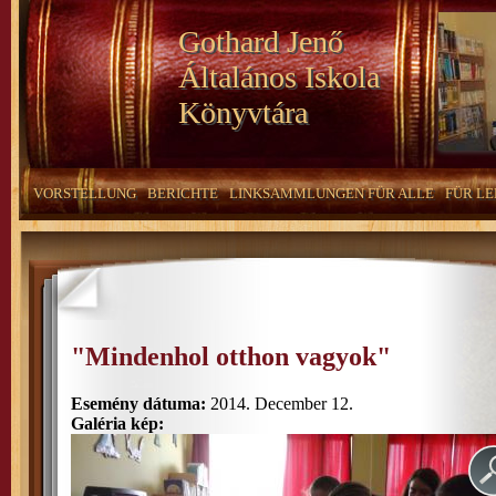
Gothard Jenő
Általános Iskola
Könyvtára
VORSTELLUNG
BERICHTE
LINKSAMMLUNGEN FÜR ALLE
FÜR LE
"Mindenhol otthon vagyok"
Esemény dátuma:
2014. December 12.
Galéria kép: