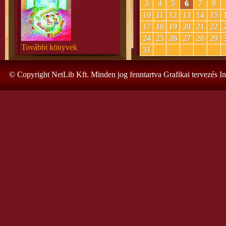
3
4
5
6
7
8
10
11
12
13
14
15
17
18
19
20
21
22
24
25
26
27
28
29
További könyvek
31
© Copyright NetLib Kft. Minden jog fenntartva Grafikai tervezés I