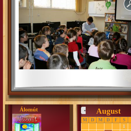
Álomút
August
«
M
D
M
D
F
S
1