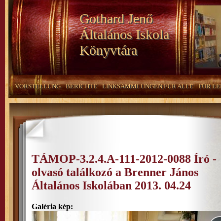
Gothard Jenő
Általános Iskola
Könyvtára
VORSTELLUNG
BERICHTE
LINKSAMMLUNGEN FÜR ALLE
FÜR LE
TÁMOP-3.2.4.A-111-2012-0088 Író -
olvasó találkozó a Brenner János
Általános Iskolában 2013. 04.24
Galéria kép: