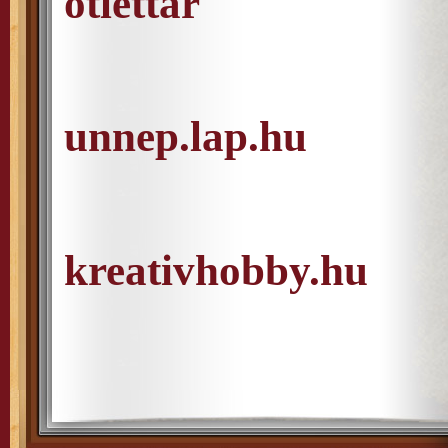
otlettar
unnep.lap.hu
kreativhobby.hu
Seiten