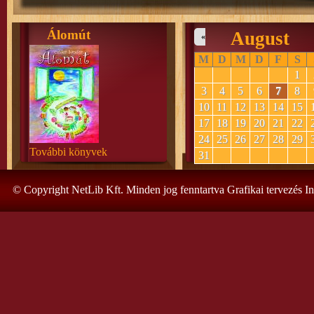
Álomút
August
«
M
D
M
D
F
S
1
3
4
5
6
7
8
10
11
12
13
14
15
17
18
19
20
21
22
24
25
26
27
28
29
További könyvek
31
© Copyright NetLib Kft. Minden jog fenntartva Grafikai tervezés I