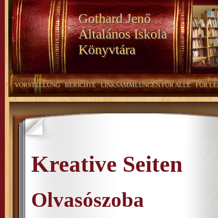
Gothard Jenő
Általános Iskola
Könyvtára
VORSTELLUNG
BERICHTE
LINKSAMMLUNGEN FÜR ALLE
FÜR LE
Kreative Seiten
Olvasószoba