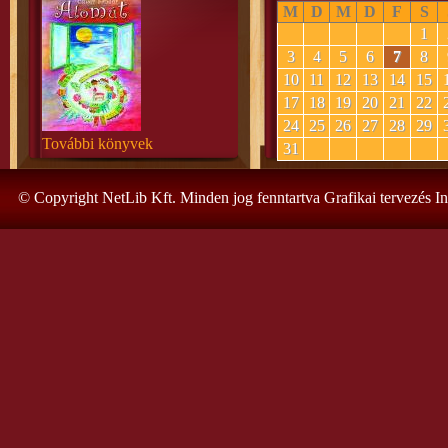
M
D
M
D
F
S
1
3
4
5
6
7
8
10
11
12
13
14
15
17
18
19
20
21
22
24
25
26
27
28
29
További könyvek
31
© Copyright NetLib Kft. Minden jog fenntartva Grafikai tervezés I