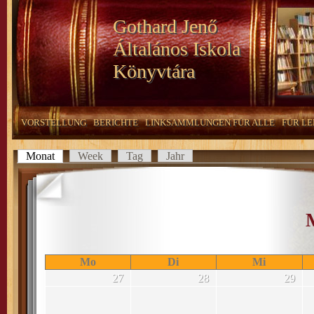
Gothard Jenő
Általános Iskola
Könyvtára
VORSTELLUNG
BERICHTE
LINKSAMMLUNGEN FÜR ALLE
FÜR LE
Monat
(aktiver Reiter)
Week
Tag
Jahr
Haupt-Reiter
Mo
Di
Mi
27
28
29