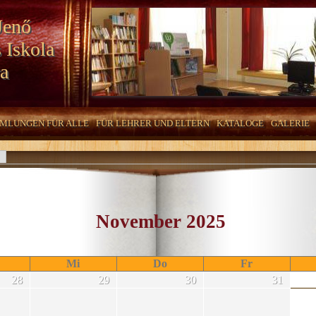
Jenő
 Iskola
a
MLUNGEN FÜR ALLE
FÜR LEHRER UND ELTERN
KATALOGE
GALERIE
November 2025
Mi
Do
Fr
28
29
30
31