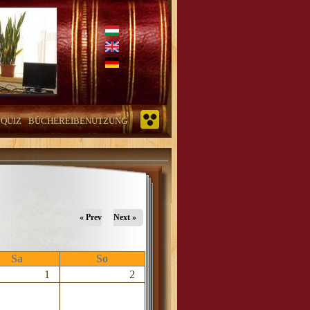
QUIZ
BÜCHEREIBENUTZUNG
« Prev
Next »
Sa
So
1
2