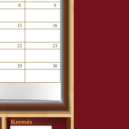
8
9
15
16
22
23
29
30
Keresés
Suche