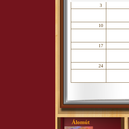
3
10
17
24
Álomút