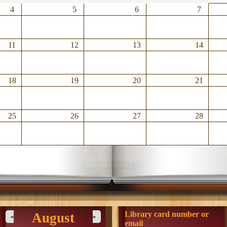
4
5
6
7
11
12
13
14
18
19
20
21
25
26
27
28
Library card number or
August
«
»
email